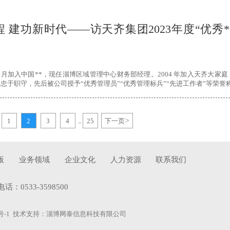
 建功新时代——访天齐集团2023年度“优秀*
 12 月加入中国**，现任淄博区域管理中心财务部经理。2004 年加入天齐大家
忠于职守，先后被公司授予“优秀管理员”“优秀管理标兵”“先进工作者”等荣誉
1
2
3
4
25
下一页
>
...
版
业务领域
企业文化
人力资源
联系我们
533-3598500
号-1
技术支持：
淄博网泰信息科技有限公司