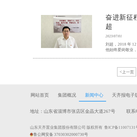
奋进新征程
超
2023/07/01
刘超，2018 年
他始终爱岗敬业，
<
上一页
网站首页
集团概况
新闻中心
天齐报电子
地址：山东省淄博市张店区金晶大道267号 联系电话：0
山东天齐置业集团股份有限公司 版权所有
鲁ICP备11007131
鲁公网安备 37030302000730号