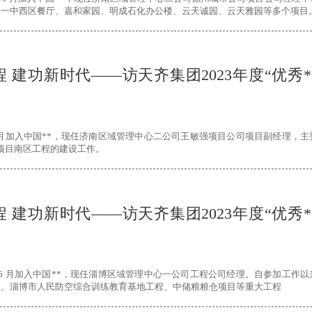
云一中西区餐厅、嘉和家园、明成石化办公楼、云天诚园、云天雅园等多个项目
 建功新时代——访天齐集团2023年度“优秀*
年 7 月加入中国**，现任济南区域管理中心二公司王敏强项目公司项目副经理，
建设项目南区工程的建设工作。
 建功新时代——访天齐集团2023年度“优秀*
 年 6 月加入中国**，现任淄博区域管理中心一公司工程公司经理。自参加工作
程、淄博市人民防空综合训练教育基地工程、中储粮粮仓项目等重大工程