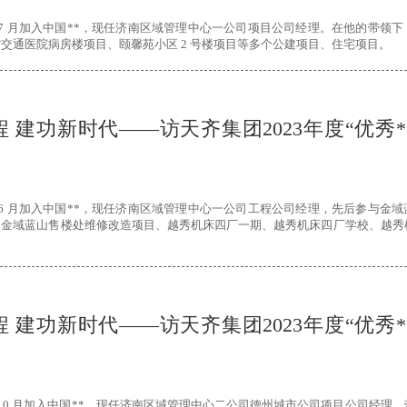
 年 7 月加入中国**，现任济南区域管理中心一公司项目公司经理。在他的带领
交通医院病房楼项目、颐馨苑小区 2 号楼项目等多个公建项目、住宅项目。
 建功新时代——访天齐集团2023年度“优秀*
 年 6 月加入中国**，现任济南区域管理中心一公司工程公司经理，先后参与金
、金域蓝山售楼处维修改造项目、越秀机床四厂一期、越秀机床四厂学校、越秀
 建功新时代——访天齐集团2023年度“优秀*
 年 10 月加入中国**，现任济南区域管理中心二公司德州城市公司项目公司经理