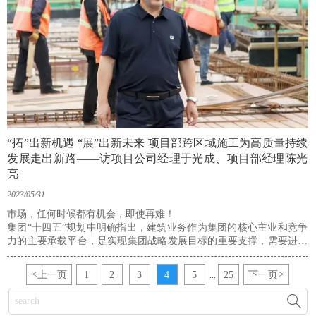
“拓”出新机遇 “展”出新未来 项目部跨区域施工为高质量持续
发展走出新路——访项目公司经理于光成、项目部经理陈光
亮
2023/05/31
市场，任何时候都有机会，即使再难！
集团“十四五”规划中明确指出，建筑业务作为集团的核心主业和竞争
力的主要承载平台，是实现集团战略发展目标的重要支撑，需要进一
步做大规模、做强管理、做精品质，巩固市场经营地位。怎样做大规
模、保障项目部高质量持续发展？在“以济南、淄博、青岛三大核心区
<
上一页
1
2
3
4
5
25
下一页
>
...
域市场为中心深耕发展”的路径下，项目部跨区域施工无疑是一条打破
固有思维、摆脱发展桎梏的新路。
