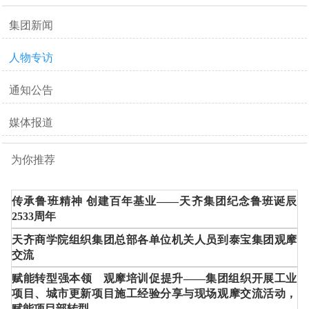
集团新闻
人物专访
通知公告
媒体报道
为你推荐
传承鲁班精神 创建百年基业——天齐集团纪念鲁班诞辰
2533周年
天齐商学院组织集团总部各单位机关人员到泰宝集团观摩
交流
赋能转型强本领 观摩培训促提升——集团组织开展工业
项目、城市更新项目施工经验分享与现场观摩交流活动，
赋能项目部转型