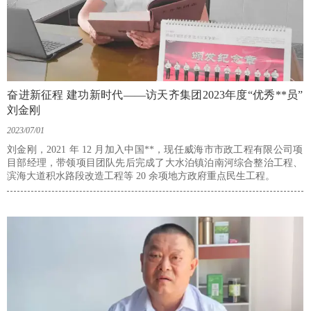
奋进新征程 建功新时代——访天齐集团2023年度“优秀**员”
刘金刚
2023/07/01
刘金刚，2021 年 12 月加入中国**，现任威海市市政工程有限公司项
目部经理，带领项目团队先后完成了大水泊镇泊南河综合整治工程、
滨海大道积水路段改造工程等 20 余项地方政府重点民生工程。