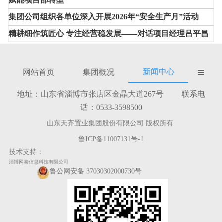
集团公司组织各单位深入开展2026年“安全生产月”活动
精耕细作筑匠心 专注经营稳发展——对话项目经理吕平昌
新闻中心
网站首页
集团概况

地址：山东省淄博市张店区金晶大道267号 联系电
话：0533-3598500
山东天齐置业集团股份有限公司 版权所有
鲁ICP备11007131号-1
技术支持：
淄博网泰信息科技有限公司
鲁公网安备 37030302000730号