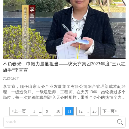
不负春光，巾帼力量显担当——访天齐集团2023年度“三八红
旗手”李宣宣
2023/03/17
李宣宣，现任山东天齐产业发展集团有限公司综合管理部成本副经
理，一级造价师、一级建造师、工程师。在天齐13年，她轮换过多个
岗位，每一次她都能像刚进入天齐时那样，带着全身心的热情全力以
赴，迅速适应新工作，先后被公司授予“优秀管理标兵”“优秀管理员”
等荣誉称号。
<
上一页
1
9
10
11
12
25
下一页
>
...
...
