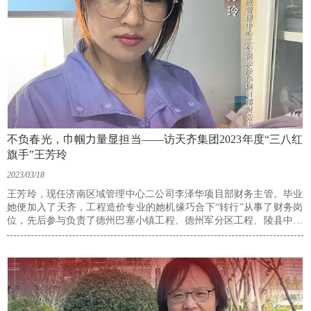
不负春光，巾帼力量显担当——访天齐集团2023年度“三八红
旗手”王芳玲
2023/03/18
王芳玲，现任济南区域管理中心二公司李泽华项目部财务主管。毕业
她便加入了天齐，工程造价专业的她机缘巧合下“转行”从事了财务岗
位，先后参与负责了德州巴塞小镇工程、德州军分区工程、陵县中医
院工程、华皓地块、粮食局甸柳项目的财务工作。