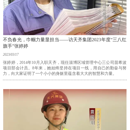
不负春光，巾帼力量显担当——访天齐集团2023年度“三八红
旗手”张婷婷
2023/03/17
张婷婷，2014年10月入职天齐，现任淄博区域管理中心三公司苗希波
项目部会计员。8年来，她始终坚持在项目一线，用自己的勤奋与努
力，向大家证明了一个小小的身躯里蕴含着大大的智慧和力量。