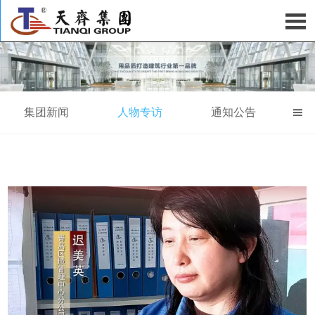

集团新闻
人物专访
通知公告
