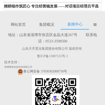
精耕细作筑匠心 专注经营稳发展——对话项目经理吕平昌
新闻中心
网站首页
集团概况

地址：山东省淄博市张店区金晶大道267号 联系电
话：0533-3598500
山东天齐置业集团股份有限公司 版权所有
鲁ICP备11007131号-1
技术支持：
淄博网泰信息科技有限公司
鲁公网安备 37030302000730号