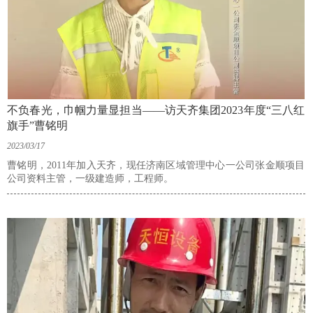
不负春光，巾帼力量显担当——访天齐集团2023年度“三八红
旗手”曹铭明
2023/03/17
曹铭明，2011年加入天齐，现任济南区域管理中心一公司张金顺项目
公司资料主管，一级建造师，工程师。