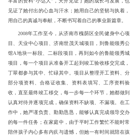
丰富的资料“小达人”，天齐见证了她的成长与发展，也
见证了她付出的心血与汗水；她用自己的坚韧与执着，
用自己的真诚与奉献，不断书写着自己的事业新篇章。
2008年工作至今，从济南市槐荫区全民健身中心项
目、天业中心项目、济南世茂天城项目，到鲁能领秀公
馆A地块一标段、二标段项目，再到如今的鲁能领秀城
项目，每一个项目从准备开工起到竣工验收移交完成，
丁翠都参与其中、忙碌其中。项目从整理开工资料、分
部分项资料、合格证收集、资料表填写、工序资料验
收，直至最终竣工移交，每一步每一个环节，她都做到
认真对待并逐项完成，确保资料不缺项、不漏项。在工
作中，她严谨负责、勤勤恳恳，能够认真完成领导交办
的每一件任务；在家庭中，由于平时工作繁忙不能时常
陪伴孩子内心多有内疚与遗憾，但她一有时间就陪在孩