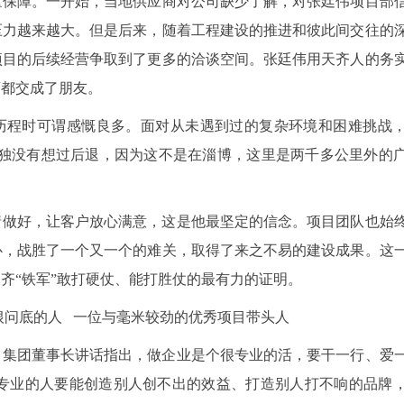
量保障。一开始，当地供应商对公司缺少了解，对张廷伟项目部
压力越来越大。但是后来，随着工程建设的推进和彼此间交往的
项目的后续经营争取到了更多的洽谈空间。张廷伟用天齐人的务
商都交成了朋友。
历程时可谓感慨良多。面对从未遇到过的复杂环境和困难挑战
唯独没有想过后退，因为这不是在淄博，这里是两千多公里外的
情做好，让客户放心满意，这是他最坚定的信念。项目团队也始
心，战胜了一个又一个的难关，取得了来之不易的建设成果。这
齐“铁军”敢打硬仗、能打胜仗的最有力的证明。
根问底的人 一位与毫米较劲的优秀项目带头人
，集团董事长讲话指出，做企业是个很专业的活，要干一行、爱
；专业的人要能创造别人创不出的效益、打造别人打不响的品牌