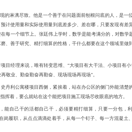
上体现的淋漓尽致。他是一个善于在问题面前刨根问底的人，是一
，预计使用量和实际使用量到底差多少、差在哪，只要发现有差
在每一个细节上。张廷伟上学时，数学是能考满分的，对数学题
琢磨、善于研究、精打细算的性格，干什么都要在这个领域里做
项目经理来说，唯有转变思维、“大项目有大干法、小项目有小
敬业再敬业、勤奋勤奋再勤奋、现场现场再现场”。
了史丹利公寓楼项目西侧，紧挨着，站在办公区的侧门外能清楚
场指挥着，要么就站在这个能把项目施工现场尽收眼底的地方。
多能，能自己干的活都自己干，必须要精打细算，只要一分包，
先在岗履职，从点点滴滴处着手，从每一个钉子、每一方混凝土