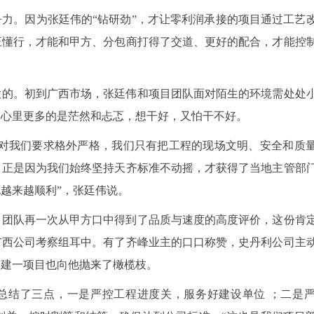
力。因为张廷伟的“钻研劲”，才让零利润承接的项目通过工艺
正懂行，才能和甲方、分包商打得了交道、更好的配合，才能控
大的。初到广西市场，张廷伟和项目团队面对陌生的环境需处处
的心里更多的是茫然和忐忑，想干好，又怕干不好。
收对我们要求格外严格，我们只有把工程的现场文明、安全和质
，正是因为我们始终坚持天齐标准不动摇，才获得了当地主管部
越来越顺利”，张廷伟说。
目团队再一次从甲方口中得到了品质与速度的高度评价，这份肯
广西公司考察组耳中。有了齐峰业主的口口称赞，史丹利公司主
福建一项目也向他抛来了橄榄枝。
总结了三点，一是严控工程进度关，服务好建设单位 ；二是