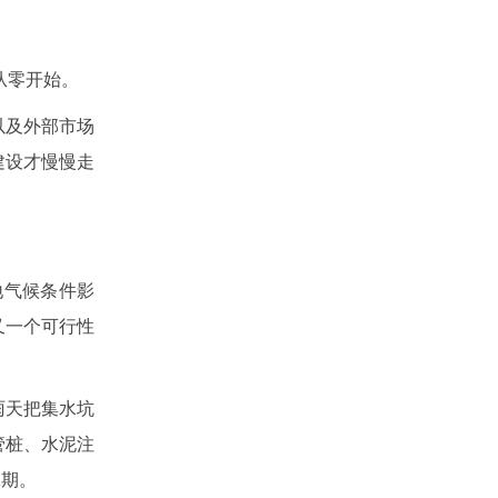
从零开始。
以及外部市场
建设才慢慢走
地气候条件影
又一个可行性
雨天把集水坑
管桩、水泥注
工期。