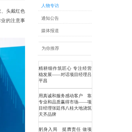
人物专访
衣、头戴红色
通知公告
作业的注意事
媒体报道
为你推荐
精耕细作筑匠心 专注经营
稳发展——对话项目经理吕
平昌
用真诚和服务感动客户 靠
专业和品质赢得市场——项
目经理张廷伟八桂大地浇筑
天齐品牌
躬身入局 挺膺责任 做项