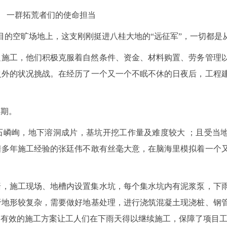
 一群拓荒者们的使命担当
峰项目的空旷场地上，这支刚刚挺进八桂大地的“远征军”，一切都是
边施工，他们积极克服着自然条件、资金、材料购置、劳务管理
之外的状况挑战。在经历了一个又一个不眠不休的日夜后，工程
工期。
石嶙峋，地下溶洞成片，基坑开挖工作量及难度较大 ；且受当
着多年施工经验的张廷伟不敢有丝毫大意，在脑海里模拟着一个
墙，施工现场、地槽内设置集水坑，每个集水坑内有泥浆泵，下
于地形较复杂，需要做好地基处理，进行浇筑混凝土现浇桩、钢
套有效的施工方案让工人们在下雨天得以继续施工，保障了项目