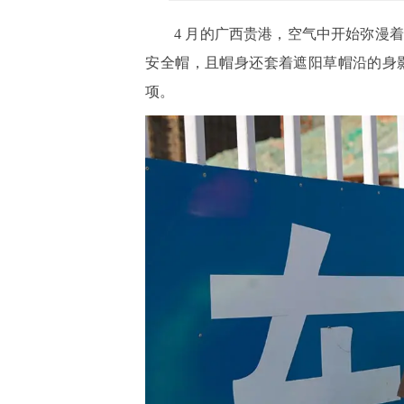
4 月的广西贵港，空气中开始弥漫
安全帽，且帽身还套着遮阳草帽沿的身
项。