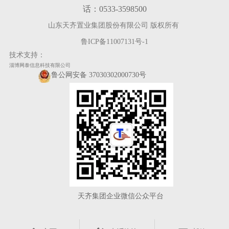
话：0533-3598500
山东天齐置业集团股份有限公司 版权所有
鲁ICP备11007131号-1
技术支持：
淄博网泰信息科技有限公司
鲁公网安备 37030302000730号
天齐集团企业微信公众平台