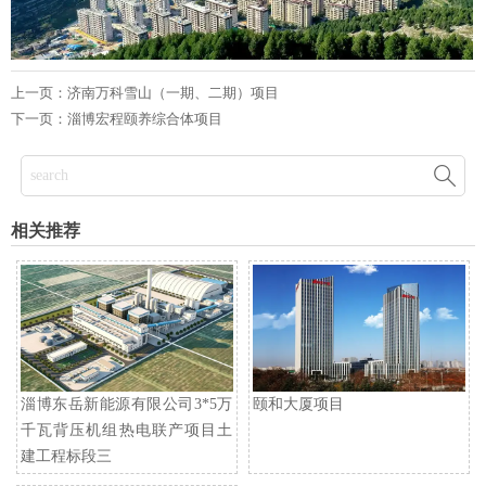
上一页：
济南万科雪山（一期、二期）项目
下一页：
淄博宏程颐养综合体项目

相关推荐
淄博东岳新能源有限公司3*5万
颐和大厦项目
千瓦背压机组热电联产项目土
建工程标段三