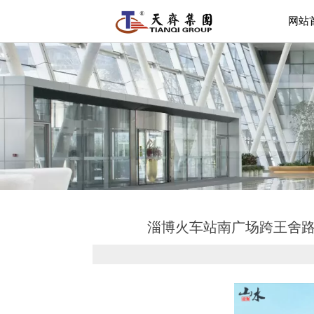
网站
淄博火车站南广场跨王舍路