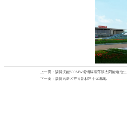
上一页：
淄博汉能600MW铜铟镓硒薄膜太阳能电池生
下一页：
淄博高新区齐鲁新材料中试基地